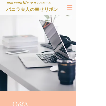
mmevanille
マダンバニーユ
バニラ夫人の幸せリボン
Q&A