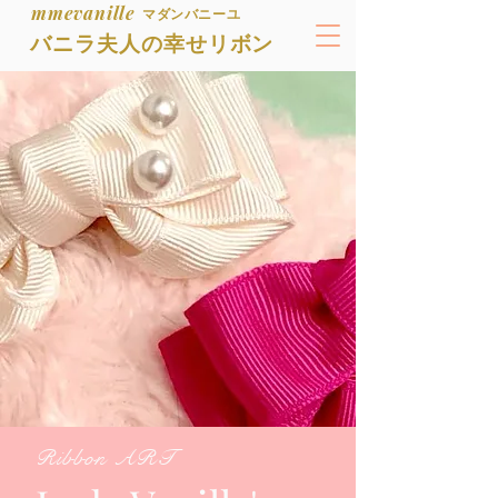
mmevanille
マダンバニーユ
バニラ夫人の幸せリボン
Ribbon ART