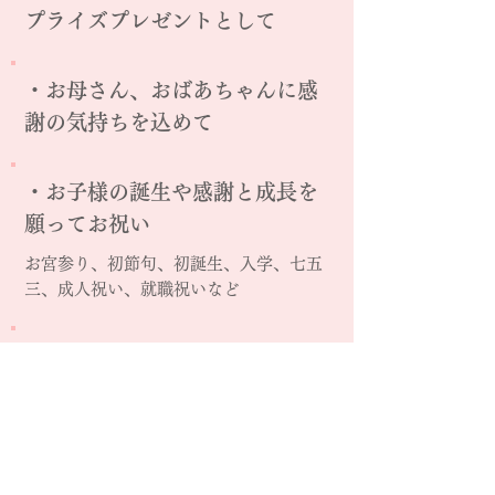
プライズプレゼントとして
・お母さん、おばあちゃんに感
謝の気持ちを込めて
・お子様の誕生や感謝と成長を
願ってお祝い
お宮参り、初節句、初誕生、入学、七五
三、成人祝い、就職祝いなど
・人生を重ね、還暦を迎えた以
降の長寿のお祝い
還暦(かんれき)61歳(満60歳)、古稀(こ
き)70歳、喜寿(きじゅ)77歳、傘寿(さん
じゅ)80歳、米寿(べいじゅ)88歳など